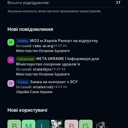
Всього відвідувачів
37
Загальна кількість може містити прихованих користувачів.
Нові повідомлення
МОЗ м.Харків Рапорт на відпустку
Заявка
R
rabu-ai.org
22.07.26
Останній:
Міністерство Охорони Здоров'я
META UKRAINE | Інформація для
Інформація
N
Міністерство охорони здоров'я
ntaletkjnx
19.07.26
Останній:
Міністерство Охорони Здоров'я
Заява на контракт з ЗСУ
Заявка
M
mtaletrxdz
18.07.26
Останній:
Збройні Сили України
Нові користувачі
B
М
L
B
G