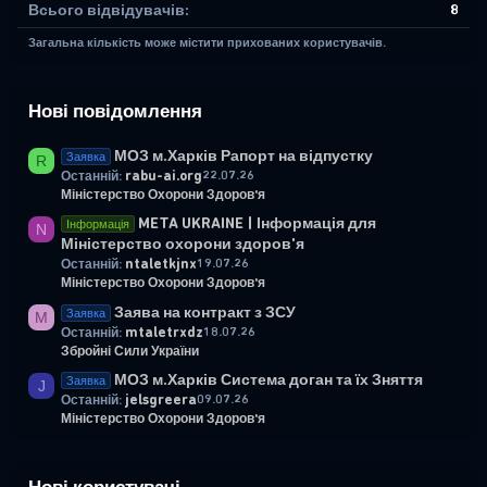
Всього відвідувачів
8
Загальна кількість може містити прихованих користувачів.
Нові повідомлення
МОЗ м.Харків Рапорт на відпустку
Заявка
R
rabu-ai.org
22.07.26
Останній:
Міністерство Охорони Здоров'я
META UKRAINE | Інформація для
Інформація
N
Міністерство охорони здоров'я
ntaletkjnx
19.07.26
Останній:
Міністерство Охорони Здоров'я
Заява на контракт з ЗСУ
Заявка
M
mtaletrxdz
18.07.26
Останній:
Збройні Сили України
МОЗ м.Харків Система доган та їх Зняття
Заявка
J
jelsgreera
09.07.26
Останній:
Міністерство Охорони Здоров'я