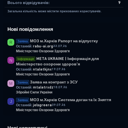
Всього відвідувачів
9
Загальна кількість може містити прихованих користувачів.
Нові повідомлення
МОЗ м.Харків Рапорт на відпустку
Заявка
R
rabu-ai.org
22.07.26
Останній:
Міністерство Охорони Здоров'я
META UKRAINE | Інформація для
Інформація
N
Міністерство охорони здоров'я
ntaletkjnx
19.07.26
Останній:
Міністерство Охорони Здоров'я
Заява на контракт з ЗСУ
Заявка
M
mtaletrxdz
18.07.26
Останній:
Збройні Сили України
МОЗ м.Харків Система доган та їх Зняття
Заявка
J
jelsgreera
09.07.26
Останній:
Міністерство Охорони Здоров'я