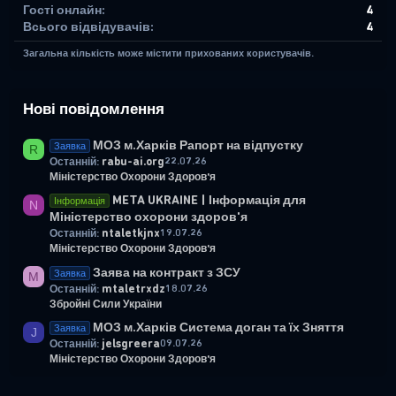
Гості онлайн
4
Всього відвідувачів
4
Загальна кількість може містити прихованих користувачів.
Нові повідомлення
МОЗ м.Харків Рапорт на відпустку
Заявка
R
rabu-ai.org
22.07.26
Останній:
Міністерство Охорони Здоров'я
META UKRAINE | Інформація для
Інформація
N
Міністерство охорони здоров'я
ntaletkjnx
19.07.26
Останній:
Міністерство Охорони Здоров'я
Заява на контракт з ЗСУ
Заявка
M
mtaletrxdz
18.07.26
Останній:
Збройні Сили України
МОЗ м.Харків Система доган та їх Зняття
Заявка
J
jelsgreera
09.07.26
Останній:
Міністерство Охорони Здоров'я