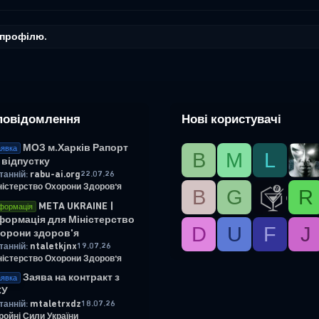
 профілю.
повідомлення
Нові користувачі
МОЗ м.Харків Рапорт
явка
B
М
L
 відпустку
rabu-ai.org
22.07.26
танній:
ністерство Охорони Здоров'я
B
G
R
META UKRAINE |
формація
формація для Міністерство
D
U
F
J
орони здоров'я
ntaletkjnx
19.07.26
танній:
ністерство Охорони Здоров'я
Заява на контракт з
явка
СУ
mtaletrxdz
18.07.26
танній:
ройні Сили України