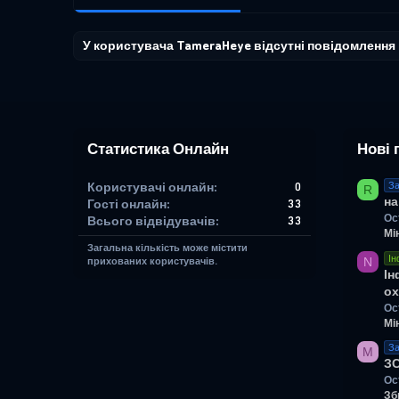
У користувача TameraHeye відсутні повідомлення
Статистика Онлайн
Нові 
Користувачі онлайн
0
За
R
на
Гості онлайн
33
Ос
Всього відвідувачів
33
Мі
Загальна кількість може містити
Ін
N
прихованих користувачів.
Ін
ох
Ос
Мі
За
M
З
Ос
Зб