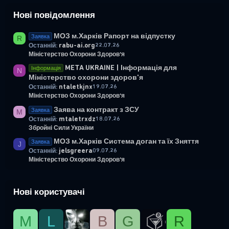
Нові повідомлення
МОЗ м.Харків Рапорт на відпустку
Заявка
R
rabu-ai.org
22.07.26
Останній:
Міністерство Охорони Здоров'я
META UKRAINE | Інформація для
Інформація
N
Міністерство охорони здоров'я
ntaletkjnx
19.07.26
Останній:
Міністерство Охорони Здоров'я
Заява на контракт з ЗСУ
Заявка
M
mtaletrxdz
18.07.26
Останній:
Збройні Сили України
МОЗ м.Харків Система доган та їх Зняття
Заявка
J
jelsgreera
09.07.26
Останній:
Міністерство Охорони Здоров'я
Нові користувачі
М
L
B
G
R