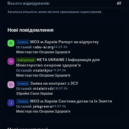
Всього відвідувачів
60
Загальна кількість може містити прихованих користувачів.
Нові повідомлення
МОЗ м.Харків Рапорт на відпустку
Заявка
R
rabu-ai.org
22.07.26
Останній:
Міністерство Охорони Здоров'я
META UKRAINE | Інформація для
Інформація
N
Міністерство охорони здоров'я
ntaletkjnx
19.07.26
Останній:
Міністерство Охорони Здоров'я
Заява на контракт з ЗСУ
Заявка
M
mtaletrxdz
18.07.26
Останній:
Збройні Сили України
МОЗ м.Харків Система доган та їх Зняття
Заявка
J
jelsgreera
09.07.26
Останній:
Міністерство Охорони Здоров'я