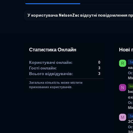
У користувача NelsonZac відсутні повідомлення п
Статистика Онлайн
Нові 
Користувачі онлайн
0
За
R
на
Гості онлайн
3
Ос
Всього відвідувачів
3
Мі
Загальна кількість може містити
Ін
N
прихованих користувачів.
Ін
ох
Ос
Мі
За
M
З
Ос
Зб