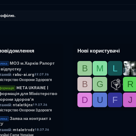
рофілю.
повідомлення
Нові користувачі
МОЗ м.Харків Рапорт
явка
B
М
L
 відпустку
rabu-ai.org
22.07.26
танній:
ністерство Охорони Здоров'я
B
G
R
META UKRAINE |
формація
формація для Міністерство
D
U
F
J
орони здоров'я
ntaletkjnx
19.07.26
танній:
ністерство Охорони Здоров'я
Заява на контракт з
явка
СУ
mtaletrxdz
18.07.26
танній:
ройні Сили України