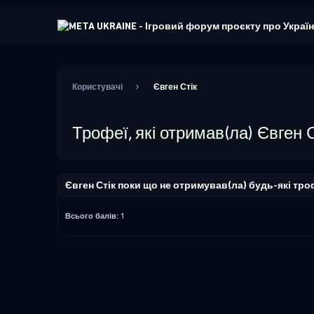
Користувачі
Євген Стік
Трофеї, які отримав(ла) Євген С
Євген Стік поки що не отримував(ла) будь-які тро
Всього балів: 1