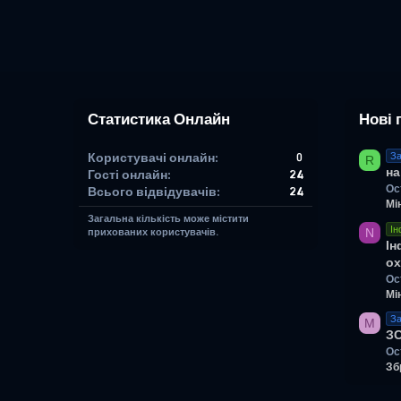
Статистика Онлайн
Нові 
Користувачі онлайн
0
За
R
на
Гості онлайн
24
Ос
Всього відвідувачів
24
Мі
Загальна кількість може містити
Ін
N
прихованих користувачів.
Ін
ох
Ос
Мі
За
M
З
Ос
Зб