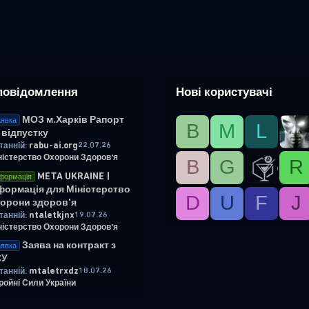
повідомлення
Нові користувачі
МОЗ м.Харків Рапорт
явка
B
М
L
 відпустку
rabu-ai.org
22.07.26
танній:
ністерство Охорони Здоров'я
B
G
R
META UKRAINE |
формація
формація для Міністерство
D
U
F
J
орони здоров'я
ntaletkjnx
19.07.26
танній:
ністерство Охорони Здоров'я
Заява на контракт з
явка
СУ
mtaletrxdz
18.07.26
танній:
ройні Сили України