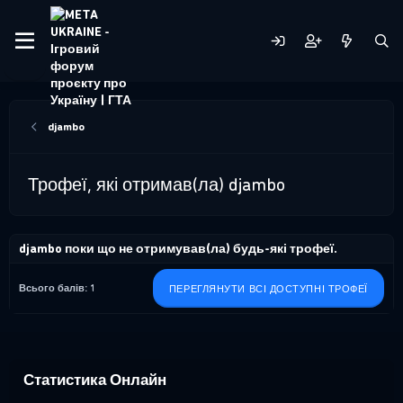
djambo
Трофеї, які отримав(ла) djambo
djambo поки що не отримував(ла) будь-які трофеї.
Всього балів: 1
ПЕРЕГЛЯНУТИ ВСІ ДОСТУПНІ ТРОФЕЇ
Статистика Онлайн