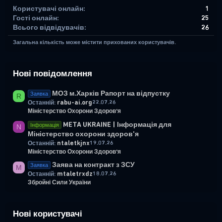
Користувачі онлайн
1
Гості онлайн
25
Всього відвідувачів
26
Загальна кількість може містити прихованих користувачів.
Нові повідомлення
МОЗ м.Харків Рапорт на відпустку
Заявка
R
rabu-ai.org
22.07.26
Останній:
Міністерство Охорони Здоров'я
META UKRAINE | Інформація для
Інформація
N
Міністерство охорони здоров'я
ntaletkjnx
19.07.26
Останній:
Міністерство Охорони Здоров'я
Заява на контракт з ЗСУ
Заявка
M
mtaletrxdz
18.07.26
Останній:
Збройні Сили України
Нові користувачі