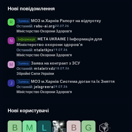
Нові повідомлення
МОЗ м.Харків Рапорт на відпустку
Заявка
R
rabu-ai.org
22.07.26
Останній:
Міністерство Охорони Здоров'я
META UKRAINE | Інформація для
Інформація
N
Міністерство охорони здоров'я
ntaletkjnx
19.07.26
Останній:
Міністерство Охорони Здоров'я
Заява на контракт з ЗСУ
Заявка
M
mtaletrxdz
18.07.26
Останній:
Збройні Сили України
МОЗ м.Харків Система доган та їх Зняття
Заявка
J
jelsgreera
09.07.26
Останній:
Міністерство Охорони Здоров'я
Нові користувачі
B
М
L
B
G