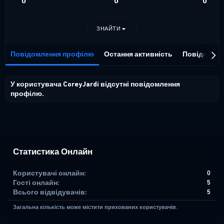
0
0
0
ЗНАЙТИ
Повідомлення профілю
Остання активність
Повідомле
У користувача CoreyJardi відсутні повідомлення
профілю.
Статистика Онлайн
Користувачі онлайн
0
Гості онлайн
5
Всього відвідувачів
5
Загальна кількість може містити прихованих користувачів.