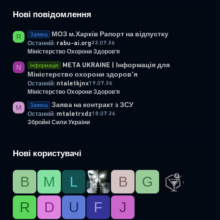
Нові повідомлення
МОЗ м.Харків Рапорт на відпустку
Заявка
R
rabu-ai.org
22.07.26
Останній:
Міністерство Охорони Здоров'я
META UKRAINE | Інформація для
Інформація
N
Міністерство охорони здоров'я
ntaletkjnx
19.07.26
Останній:
Міністерство Охорони Здоров'я
Заява на контракт з ЗСУ
Заявка
M
mtaletrxdz
18.07.26
Останній:
Збройні Сили України
Нові користувачі
B
М
L
B
G
R
D
U
F
J