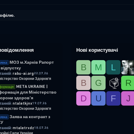
рофілю.
повідомлення
Нові користувачі
МОЗ м.Харків Рапорт
явка
B
М
L
 відпустку
rabu-ai.org
22.07.26
танній:
ністерство Охорони Здоров'я
B
G
R
META UKRAINE |
формація
формація для Міністерство
D
U
F
J
орони здоров'я
ntaletkjnx
19.07.26
танній:
ністерство Охорони Здоров'я
Заява на контракт з
явка
СУ
mtaletrxdz
18.07.26
танній:
ройні Сили України