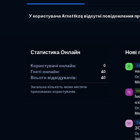
У користувача Arnottkzq відсутні повідомлення п
Статистика Онлайн
Нові 
Користувачі онлайн
0
За
R
на
Гості онлайн
40
Ос
Всього відвідувачів
40
Мі
Загальна кількість може містити
Ін
N
прихованих користувачів.
Ін
ох
Ос
Мі
За
M
З
Ос
Зб