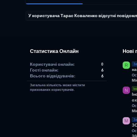
У користувача Тарас Коваленко відсутні повідом
Статистика Онлайн
Нові 
Користувачі онлайн
0
За
R
на
Гості онлайн
6
Ос
Всього відвідувачів
6
Мі
Загальна кількість може містити
Ін
N
прихованих користувачів.
Ін
ох
Ос
Мі
За
M
З
Ос
Зб