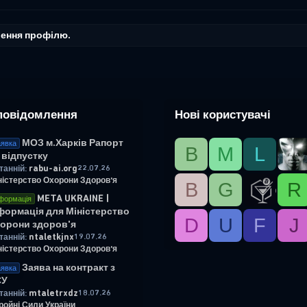
лення профілю.
повідомлення
Нові користувачі
МОЗ м.Харків Рапорт
явка
B
М
L
 відпустку
rabu-ai.org
22.07.26
танній:
ністерство Охорони Здоров'я
B
G
R
META UKRAINE |
формація
формація для Міністерство
D
U
F
J
орони здоров'я
ntaletkjnx
19.07.26
танній:
ністерство Охорони Здоров'я
Заява на контракт з
явка
СУ
mtaletrxdz
18.07.26
танній:
ройні Сили України