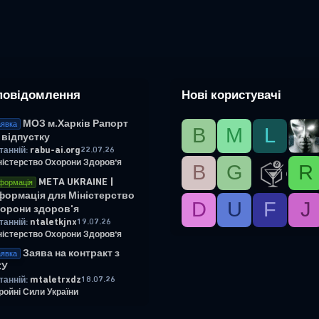
повідомлення
Нові користувачі
МОЗ м.Харків Рапорт
явка
B
М
L
 відпустку
rabu-ai.org
22.07.26
танній:
ністерство Охорони Здоров'я
B
G
R
META UKRAINE |
формація
формація для Міністерство
D
U
F
J
орони здоров'я
ntaletkjnx
19.07.26
танній:
ністерство Охорони Здоров'я
Заява на контракт з
явка
СУ
mtaletrxdz
18.07.26
танній:
ройні Сили України