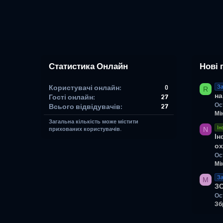
Статистика Онлайн
Нові 
Користувачі онлайн
0
За
R
на
Гості онлайн
27
Ос
Всього відвідувачів
27
Мі
Загальна кількість може містити
Ін
N
прихованих користувачів.
Ін
ох
Ос
Мі
За
M
З
Ос
Зб