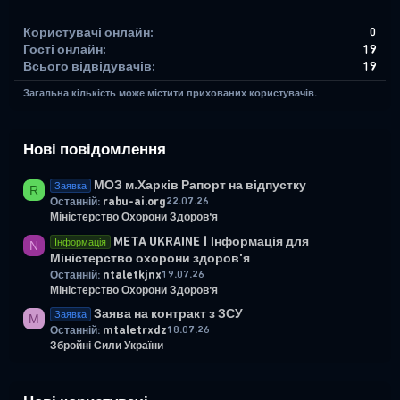
Користувачі онлайн
0
Гості онлайн
19
Всього відвідувачів
19
Загальна кількість може містити прихованих користувачів.
Нові повідомлення
МОЗ м.Харків Рапорт на відпустку
Заявка
R
rabu-ai.org
22.07.26
Останній:
Міністерство Охорони Здоров'я
META UKRAINE | Інформація для
Інформація
N
Міністерство охорони здоров'я
ntaletkjnx
19.07.26
Останній:
Міністерство Охорони Здоров'я
Заява на контракт з ЗСУ
Заявка
M
mtaletrxdz
18.07.26
Останній:
Збройні Сили України