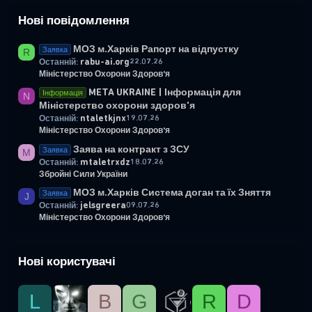
Нові повідомлення
МОЗ м.Харків Рапорт на відпустку
Заявка
R
rabu-ai.org
22.07.26
Останній:
Міністерство Охорони Здоров'я
META UKRAINE | Інформація для
Інформація
N
Міністерство охорони здоров'я
ntaletkjnx
19.07.26
Останній:
Міністерство Охорони Здоров'я
Заява на контракт з ЗСУ
Заявка
M
mtaletrxdz
18.07.26
Останній:
Збройні Сили України
МОЗ м.Харків Система доган та їх Зняття
Заявка
J
jelsgreera
09.07.26
Останній:
Міністерство Охорони Здоров'я
Нові користувачі
L
B
G
R
D