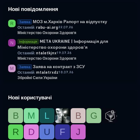
Нові повідомлення
МОЗ м.Харків Рапорт на відпустку
Заявка
R
rabu-ai.org
22.07.26
Останній:
Міністерство Охорони Здоров'я
META UKRAINE | Інформація для
Інформація
N
Міністерство охорони здоров'я
ntaletkjnx
19.07.26
Останній:
Міністерство Охорони Здоров'я
Заява на контракт з ЗСУ
Заявка
M
mtaletrxdz
18.07.26
Останній:
Збройні Сили України
Нові користувачі
B
М
L
B
G
R
D
U
F
J