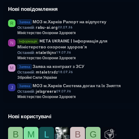
Нові повідомлення
МОЗ м.Харків Рапорт на відпустку
Заявка
R
rabu-ai.org
22.07.26
Останній:
Міністерство Охорони Здоров'я
META UKRAINE | Інформація для
Інформація
N
Міністерство охорони здоров'я
ntaletkjnx
19.07.26
Останній:
Міністерство Охорони Здоров'я
Заява на контракт з ЗСУ
Заявка
M
mtaletrxdz
18.07.26
Останній:
Збройні Сили України
МОЗ м.Харків Система доган та їх Зняття
Заявка
J
jelsgreera
09.07.26
Останній:
Міністерство Охорони Здоров'я
Нові користувачі
B
М
L
B
G